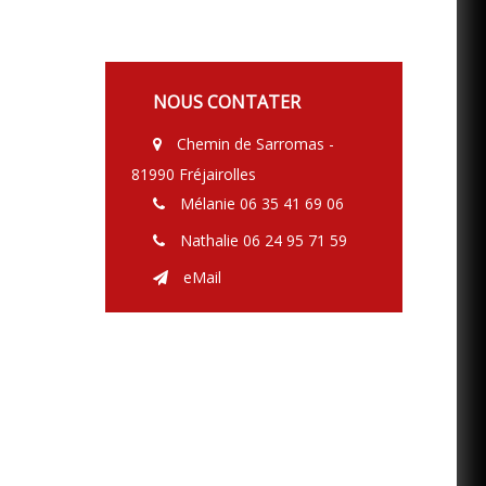
NOUS CONTATER
Chemin de Sarromas -

81990 Fréjairolles
Mélanie 06 35 41 69 06

Nathalie 06 24 95 71 59

eMail
