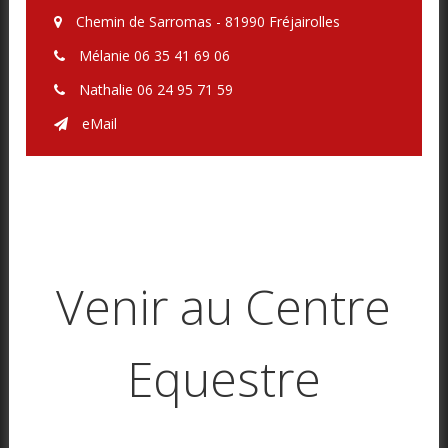
Chemin de Sarromas - 81990 Fréjairolles

Mélanie 06 35 41 69 06

Nathalie 06 24 95 71 59

eMail

Venir au Centre
Equestre